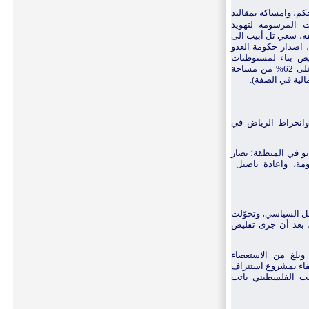
كم، وامساكه بمقاليد
ت المرسومة لتهويد
ة، سعي تل أبيب
الى
اصدار حكومة العدو
أكتوبر 2023؛ ما يعادل 150 ترخيص بناء لمستوطنات
جديدة، أو توسيع مستوطنات قائمة، والاستيلاء على 62% من مساحة
وانخراط الرياض في
تو في المنطقة؛ يصار
مة، واعادة تاصيل
ّل السياسي، وتحوّلت
 بعد أن جرى تقليص
وبلغ من الاستعصاء
فاء بمشروع استنزاف
بيت الفلسطيني باتت