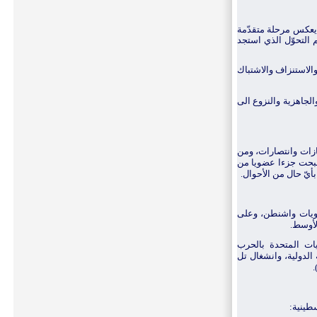
يعكس مرحلة متقدّمة
التحوّل الذي استجد
الاستنزاف والاشتباك
والجاهزية والنزوع الى
ازات وانتصارات، ومن
أصبحت جزءا عضويا من
أيّ حال من الأحوال.
ولويات واشنطن، وعلى
لأوسط.
يات المتحدة بالحرب
الدولية، وانشغال تل
.
طينية: