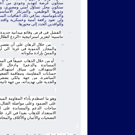
ستكون عُرضة لتهديد وجودي من أعدا
ستكون محل تساؤل أمني ومصيري، وست
ودورها الوظيفي، والمرتكز الأساسي ل
والدبلوماسية، بما في ذلك اتفاقيات الس
ولن تعود رافعة أمنية وعسكرية واقتداري
وللوافدين الجدد إلى محورها.
الفشل في فرض وقائع ميدانية جديدة، 
·
تناسبية؛ لتعزيز استراتيجية «الردع الفعّا
-
من خلال الرهان على أن تفضي 
والمجازر الدموية في غزة؛ الى ار
والمسّ بإرادة مكوناته.
-
أو من خلال الذهاب عميقاً في الم
المساندة والدعم)؛ وادخال ال
الاستهداف، في سياق استهداف ا
حسابات المقاومة، ومفاقمة الضغوط
المباشرة، من جهة. ولكي يضفي
والجدية على تهديداته، من جهة ثانية.
وهو ما اصطدم بأداء المقاومة الميد
على الصمود وعلى مواصلة القتال، و
ساحات الدعم والمساندة على ال
الاستعداد للذهاب بعيدا في الرد عل
التضحيات والأثمان والأكلاف والمخاط