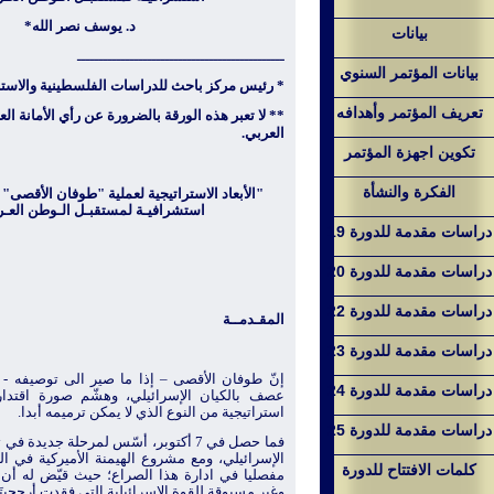
د. يوسف نصر الله*
بيانات
ـــــــــــــــــــــــــــــــــــــــــــــــ
بيانات المؤتمر السنوي
*
رئيس مركز باحث للدراسات الفلسطينية والاستر
تعريف المؤتمر وأهدافه
** لا تعبر هذه الورقة بالضرورة عن رأي الأمانة ال
العربي.
تكوين اجهزة المؤتمر
الفكرة والنشأة
"
الأبعاد الاستراتيجية لعملية "طوفان الأقصى" 
استشرافيـة لمستقبـل الـوطن العـر
دراسات مقدمة للدورة 19
دراسات مقدمة للدورة 20
دراسات مقدمة للدورة 22
المقـدمــة
دراسات مقدمة للدورة 23
إنّ طوفان الأقصى – إذا ما صير الى توصيفه - 
دراسات مقدمة للدورة 24
عصف بالكيان الإسرائيلي، وهشّم صورة اقتدار
استراتيجية من النوع الذي لا يمكن ترميمه أبدا.
دراسات مقدمة للدورة 25
فما حصل في 7 أكتوبر، أسّس
لمرحلة جديدة في تا
الإسرائيلي، ومع مشروع الهيمنة الأميركية في ال
كلمات الافتتاح للدورة
مفصليا في ادارة هذا الصراع؛
حيث قيّض له أن
وغير مسبوقة للقوة الإسرائيلية التي فقدت أرجحيتَه