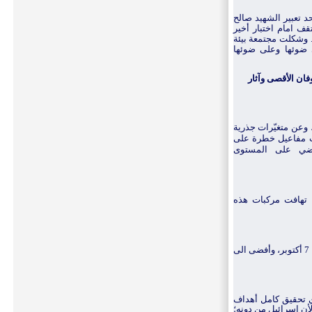
 تعبير الشهيد صالح
ري على قناة الميادين في 25 آب 2023- تقف امام اختبار أخير
.
وشكلت مجتمعة بيئة
ي ضوئها وعلى ضوئها
وفان الأقصى وآثار
وعن متغيّرات جذرية
ات مفاعيل خطرة على
تفضي على المستوى
تهافت مركبات هذه
وأفضى الى
ي تحقيق كامل أهداف
لأن اسرائيل من دونه؛