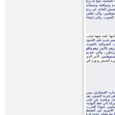
لبنانية؛ يتيح له ردع
 ومواقعه ومنشآته
لجيش العاجز عن ردع
ستوطنين، والى تقلص
الجنوب، والى إنشاء
تها عليه جبهة لبنان،
مني جديد على الحدود
الشمالية بالعودة،
رهم بالأمن.
وهو واقع
ئيلي.، والى تقديم
ستوطنيين
. الأمر الذي
رة الجيش ودوره في
داره العسكري، ومن
ي قدرة الجيش، بعد
ته، وعجزه
عن جلب
ركة الى خط النهاية،
اسي عنوانا للحرب،
 الأسرى عبر الضغط
 بما يتجاوز حدود غزة