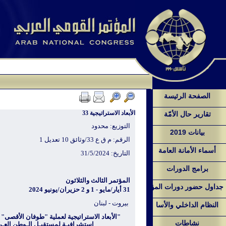
الصفحة الرئيسة
الأبعاد الاستراتيجية 33
تقارير حال الأمّة
التوزيع: محدود
بيانات 2019
الرقم:
م ق ع 33/وثائق
10 تعديل 1
أسماء الأمانة العامة
التاريخ: 31/5/2024
برامج الدورات
المؤتمر الثالث والثلاثون
جداول حضور دورات المؤ
31 أيار/مايو - 1 و 2 حزيران/يونيو 2024
بيروت - لبنان
النظام الداخلي والأسا
"
الأبعاد الاستراتيجية لعملية "طوفان الأقصى" 
نشاطات
استشرافيـة لمستقبـل الـوطن العـر