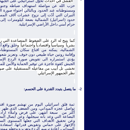
·
الفشل في احداث
تحوّل استراتيجي على الجبهة ال
حزب الله عن مواصلة استهداف ضباطه وجنوده
ومستوطناته عند الحدود. وبالتالي
احتواء صورة ا
النيران التي أدّت إلى نزوح عشرات آلاف الم
حدود (اسرائيل) الشمالية بضعة كيلومترات إلى 
حزام أمني داخل الأراضي الإسرائيلية.
كما يتيح له الرد على الضغوط المتصاعدة التي رتّب
بشرياً
وسياسياً واقتصادياً واجتماعياً. و
خلق
واقع أ
الشمالية، يمكنه من اقناع سكان المستوطنات 
وإقامة روتين حياة طبيعي دون خوف. وتعزيز شعو
يؤدي استمراره الى تقويض صورة الردع الإسرا
الجيش كقوة عاجزة عن توفير الحماية والأمن للم
تخشى تل أبيب من مفاعيله المستقبلية على صو
نظر الجمهور الإسرائيلي
.
2-
ما يتصل بتبدد القدرة على الحسم:
ثمة قلق اسرائيلي اليوم من تهشم صورة اقت
تواصل عجزه الميداني، ومن الضعف الذي ظهر ف
أكثر من
سبعة أشهر، على فرض واملاء اراد
البضاعة التي وعد بأنه سيجلبها، وعن ايصال المع
وعن تحقيق الأهداف التي جعلها المستوى السي
(الإجهاز على حماس وتقويض قدراتها، استعادة
الميداني، اعادة ترميم الردع وتعزيزه وجعله ممتدا