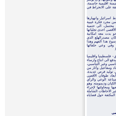
يمنة اقليمية حاسمة،
لقة على الانخراط في
اسرائيل وانهيارها
ا من مجرد فكرة غيبية
و محتمل، الى
حتمية
لأقصى احدى ت
جلياتها
نحو
بدت معه امكانية
كان مصدرالهلع الذي
سوخ هذا الفهم وهذا
 وفي وعي حلفائها
.
– فلسطينيا واقليميا
يدفع الى انتاج وارساء
ناسبي وغير التناسبي،
عاد ومفاعيل وآثار من
لى توليد فرص عديدة،
بعاد طوفان الأقصى
صناعة الوعي والرأي
لكيان وديمومته. وهو
ا ومحاولتها لإجراء
ير الاحاطات الشاملة
 المكثفة حول قضاياه
قصى