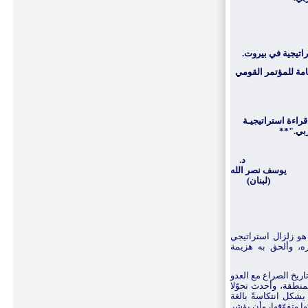
اتيجية في بيروت.
عامة للمؤتمر القومي
قراءة استراتيجيـة
بي."
**
د.
يوسف نصر الله
(لبنان)
هو زلزال استراتيجي
ه، وألحق به هزيمة
ريخ الصراع مع العدو
منطقة، وأحدث تحوّلا
 يشكل
انتكاسةً بالغة
ا وتفوّقها، وأن يؤشر