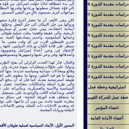
الى بدء انعطافة حادّة حوّلت اسرائيل من قوّة ه
دراسات مقدمة للدورة 26
الى قوّة تتضاءل سطوتها وريادتها وقدرتها المط
مواجهات كبرى بمستوى عالٍ من اليقين المسبق.
دراسات مقدمة للدورة 27
لكن يبقى الأهم، أن ما حصل أخرج فكرة سقوط 
وزوالها من حيّز الإمكان الى حيّز الفعل. وحوّله
دراسات مقدمة للدورة 28
ايمانية اعتقادية، ومن م
جرّد تقدير أو سيناري
تاريخية، والى حقيقة واقعية؛
مثلت عملية طوفان ا
دراسات مقدمة للدورة 29
وعيناتها الملموسة، واحدى مصاديقها الحية، ب
تحرير فلسطين أقرب من أي وقت مضى.
ما 
دراسات مقدمة للدورة 30
سيطر على قادة الكيان ورعاته الدوليين، لجهة ر
الاعتقاد في وعي أعداء إسرائيل وخصومها،
وأصدقائها، وفي وعي نُخبها وجمهورها ومستوطنيها
دراسات مقدمة للدورة 31
والحال، قدّر لهذا الحدث الزلزلي أن يفتح الطريق
دراسات مقدمة للدورة 32
ودوليا- على تحوّلات ومتغيّرات بنيوية جذرية، وأن 
وقائع ومعادلات ميدانية وسياسية جديدة؛ منها الت
ومنها ما هو قيد التبلور، ومنها ما ينطوي على اب
دراسات مقدمة للدورة 33
طبيعة استرتتيجية بعدية. كما قدّر له أن يدفع ا
والى طرح أسئلة واشكاليات مفتاحية، تتصل بأ
استراتيجية وخطة عمل
السياسية والأمنية والعسكرية، وبتأثيراته على 
العام، وبتداعياته الاقت والوجودية على مستقبل ا
ما ستعكف هذه الورقة البحثية– في سياق سعيه
خطة عمل للحركة القومية
مقاربة علمية جادة، من دون أن تدّعيها- على توف
له، وتقديم الاجابات ذات الصلة، ونشر الاضاءات
اعضاء المؤتمر
الملحة وزواياه المعتمة.
أعضاء الأمانة العامة
المحور الأول: الأبعاد السياسية لعملية طوفان الأ
اتصل بنا