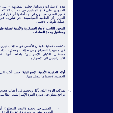
هذه الاعتبارات وسواها،
جعلت المقاومة – على حد
العارو
قصير المدى، من دون ان تجد أمامها أي خيار آخر
القرار (أي الخلفية السياسية) التي تبلورت ف
عملية طوفان الأقصى.
المحور الثاني: الأبعاد العسكرية والأمنية لعملية ط
ومفاعيل وحدة الساحات
تكشفت عملية طوفان الأقصى عن تحوّلات كبرى، 
في مشهدية الصراع.
وهي تحوّلات ومتغيّرات ذ
مستقبل الكيان الإسرائيلي؛ بلحاظ أنها 
الاستراتيجي الى الإضرار بــ:
أولا- العقيدة الأمنية الإسرائيلية؛
حبث أدّت الى 
العقيدة،
لاسيما ما يتصل منها:
1-
بمركب الردع
الذي تآكل وتحطم في أعقاب هجوم 7 أكتوبر،
تراجع مقلق في صورة القوة الإسرائيلية. ربطا بــ:
الفشل
في تحقيق (النصر المطلق)؛ أ
·
الحرب. وهو أمر حيوي لإعادة بناء الردع. 