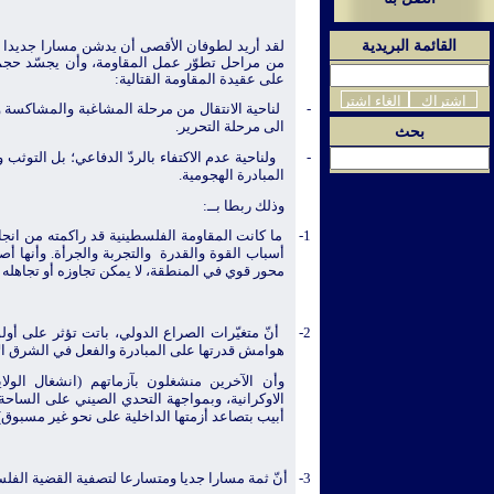
القائمة البريدية
لقد أريد لطوفان الأقصى أن يدشن مسارا جديدا 
من مراحل تطوّر عمل المقاومة، وأن يجسّد
حجم 
على عقيدة المقاومة القتالية:
-
لناحية الانتقال من مرحلة المشاغبة والمشاكسة و
الى مرحلة التحرير.
بحث
-
ولناحية عدم الاكتفاء بالردّ الدفاعي؛ بل التوثب 
المبادرة الهجومية.
وذلك ربطا بــ:
1-
ما كانت المقاومة الفلسطينية قد راكمته من انج
أسباب القوة والقدرة
والتجربة والجرأة. وأنها 
محور قوي في المنطقة، لا يمكن تجاوزه أو تجاهله ب
2-
أنّ متغيّرات الصراع الدولي، باتت تؤثر على أ
هوامش قدرتها على المبادرة والفعل في الشرق ا
وأن الآخرين منشغلون بآزماتهم (انشغال الولا
الاوكرانية، وبمواجهة التحدي الصيني على الساحة 
أبيب بتصاعد أزمتها الداخلية على نحو غير مسبوق)
3-
أنّ ثمة مسارا جديا ومتسارعا لتصفية القضية الفلس