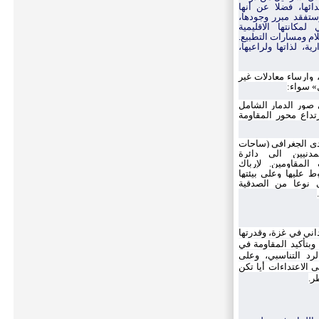
ئها، فضلا عن أنها
فقد مبرر وجودها،
مكانتها الاقليمية
لام ومسارات التطبيع.
ة، لذاتها ولراعيها،
وارساء معادلات غير
ل» سواء:
صور الدمار الشامل
تداع محور المقاومة
دى الجغرافي (ساحات
مدنيين الى دائرة
لمقاومين. لإرباك
 عليها وعلى بيئتها
 نوعا من الصدقية
اني في غزة، وقدرتها
بتأكيد المقاومة في
رد التناسبي، وعلى
ى الاعتداءات أيا تكن
ر.