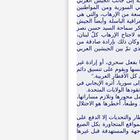
اله إلى جانب الجيش العربي
ضي السورية ومن المواطنين
اسعة من الإرهاب، والتي هي
اقية الباسلة وأيضاً الجيش
د ذكر سماحة السيد حسن نصر
لاجتاح الإرهاب كلّ لبنان،
 وكان ذلك بإرادة صادقة من
لذي تمّ بين الجيشين العربي
ا بفعل سحري، أو إرادة غير
فسها ويقوم على تنسيق دائم
ل الأقطار العربية."
لى سوريا، أثره الإيجابي في
دها الولايات المتحدة.
ل محورها وتلازم مساراتها،
وطبعاً، أخطرها هو الاحتلال
 والتحديات إلا الدفع على
مواقع المتجاورة بكل الصيغ
جهة والمستهدفة قبل غيرها