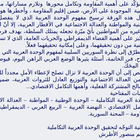
ؤكّد على أهمية المقاومة وتكامل محورها وتلازم مساراتها، من
بية الموجودة على الأرض، ضمن إقليم المقاومة ، وأخطرها هو ا
ل هذه الورقة ترسيخ مفهوم الوحدة العربية الذي لا ينفصل
ية والمواطنة والعدالة الاجتماعية في الأقطار العربية، إلا أنّ ا
يره من المواطنين بأيّ ميّزة تجعله يمتلك السلطة، بهدف فر
يز على أهمية الفضاء الديمقراطي والحريات العامة، الذي لا تست
ية من دون تحقيقهما، وعلى إمكانية تحقيقهما فعلاً.
طرّق إلى نظرة السوريين السلبية لمفهوم الوحدة العربية التي ا
 في الخاتمة، أسئلة يثيرها الوضع العربي الراهن اليوم، فيوضع
لمِحَكّ.
ص إلى أن الوحدة العربية لا تزال تصلح لإعطاء الأملِ مجدداً
ن العدالة الاجتماعية والتوزيع العادل للثروات العربية،
لح المشتركة الفعلية، وأهمها التكامل الاقتصادي...
ات المفتاحية
ة العربية التكاملية – الوحدة الوطنية - المواطنة – العدالة الا
مل الاقتصادي - النهضة العربية – الربيع العربي - الديمقراطي
ومة – المحنة السورية.
ية التوجّه لتحقيق الوحدة العربية التكاملية
يم منصور الأطرش