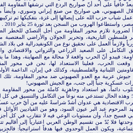
عدْ خافياً على أحد أنّ صواريخ الردع التي ترشقها المقاومة ال
تلال الصهيوني، هي صواريخ من صنع إيراني وسوري، وأيضاً 
مل شباب حزب الله على إيصالها إلى غزة، بتفكيكها ثم تركيبها
ر، واستطاعوا الهروب من السجن بعد ثورة 25 يناير 2010 .
ً لضرورة تلازم محور المقاومة من أجل التصدّي للخطر ال
ر فلسطين التاريخية، وتحرير الجولان والأراضي المغتصبة 
ياً ولازماً العمل على تحقيق نوع من الكونفيدرالية في بلاد 
ق التكامل على الصعيد الزراعي والثرواتي والاقتصادي وا
وِمة: فيبدو أنّ الحرب واقعة لا محالة مع الصهاينة، وهذا ما
وقعت الحرب، فعلينا الاستعداد لها، نحن في محور المق
اومتين اللبنانية والفلسطينية، وكذلك في إيران، الداعمة الأول
جيوش عربية مع العدو الصهيوني ضد محور المقاومة، تلك ال
رات عسكرية جنباً إلى جنب، مع الجيش الصهيوني!
لوب دائماً، هو استعداد وجاهزية كاملة من محور المقاومة
 وهذه الحال تستدعي منه نوعاً من التكامل والتنسيق في كل ال
رب الاقتصادية هي عدوان أشدّ شراسةً عليه من أيّ حرب عسك
هد المرحوم عبد البر عيون السود، وهو من القياديين الأوائ
بي فسيح جداً، وأن مستويات الوعي فيه لا تتقارب في كل أجزا
حدتها فلا بُدّ من تقسيم الوطن العربي اعتبارياً إلى أقاليم ت
تماعية، ويكون العمل الوحدوي فيها هدفاً استراتيجياً: فالجزيرة 