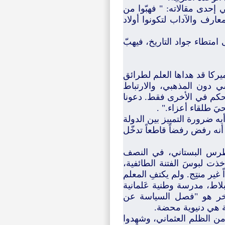
حدى مقالاته: " فهبّوا من
ارف والآداب لتكونوا أولاد
 امتطاء جواد التاريخ، فيهبّ
أميركا قد هداها العلم لطرائق
 دون المذهبي، والارتباط
ن تحكم في الأخرى فقط. دعونا
َ طلقاء أعزاء." .
يه ضرورة التمييز بين الدولة
نه رفض رفضاً قاطعاً تدخّل
 بطرس البستاني، في النصف
اسع عشر، ردّاً على مذابح العام 1860، التي أخذت لبوسَ الفتنة الطائفية،
غير منتِج. ولم يكتفِ المعلم
روت، في العام 1863، في زقاق البلاط، مدرسة وطنية عَلمانية
آخر هو "فصل السياسة عن
لة هي دنيوية محضة.
ن الظلم العثماني، وشهِدوا