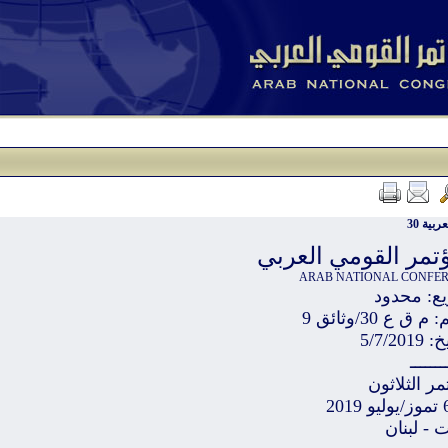
ربية 30
ؤتمر القومي العربي
ARAB NATIONAL CONFE
يع: محدود
 ق ع 30/وثائق 9
5/7/201
ـــــــ
مر الثلاثون
 - لبنان