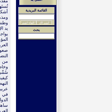
مقدم
تُست
القائمة البريدية
أشكا
ومذه
وطننا
يد ال
بحث
يواج
المؤم
العرو
صعوب
النض
من ال
وخاص
سُمِّ
كيفية
النهض
عربي
في ا
الدول
ساهم 
العرب