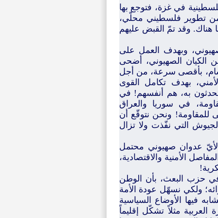
فلسطينية في غزة، فتوجع بها
من تطوير فلسطيني محلّي،
 هناك. وقد تمّ القبض عليهم
صهيوني، وبهدف العمل على
من الكيان الصهيوني، أضحى
الشام، بأقصى سرعة، من أجل
لأمني، بهدف تكامل القوى
 يتحدثون به، هم أنفسهم! في
اومة، في سوريا والعراق
ى للمقاومة! ونحن نتوقّع أن
جيوش التي نفّذت ولا تزال
 لأيّ عدوان صهيوني محتمل
مفاصل الأمنية والاقتصادية،
رية!
ل في حزب البعث، بأن الوطن
ئه؛ ولكي نسهّل عودة الأمة
تشابه فيها الأوضاع السياسية
العربية مثلاً تشكّل إقليماً