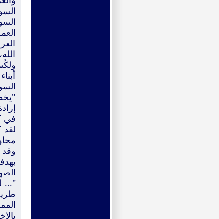
والع
السو
السو
العم
العر
الله
ولكُس
أبناء
السو
"يخط
إرادة
في ك
لقد ك
محاو
وقد أ
بهدف 
الصه
"...
طريق
المم
بالاخ