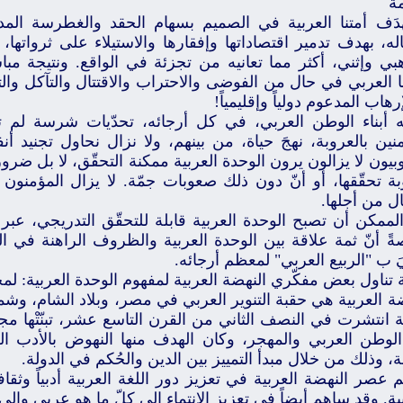
ة
َهدَف أمتنا العربية في الصميم بسهام الحقد والغطرسة ال
له، بهدف تدمير اقتصاداتها وإفقارها والاستيلاء على ثرواتها
بي وإثني، أكثر مما تعانيه من تجزئة في الواقع. ونتيجة مب
 العربي في حال من الفوضى والاحتراب والاقتتال والتآكل والت
إرهاب المدعوم دولياً وإقليمياً!
ه أبناء الوطن العربي، في كل أرجائه، تحدّيات شرسة لم ت
نين بالعروبة، نهجَ حياة، من بينهم، ولا نزال نحاول تجنيد أنف
بيون لا يزالون يرون الوحدة العربية ممكنة التحقّق، لا بل ضرو
ة تحقّقها، أو أنّ دون ذلك صعوبات جمّة. لا يزال المؤمنون 
ال من أجلها.
ممكن أن تصبح الوحدة العربية قابلة للتحقّق التدريجي، عبر ا
ةً أنّ ثمة علاقة بين الوحدة العربية والظروف الراهنة في ال
يَ ب "الربيع العربي" لمعظم أرجائه.
 تناول بعض مفكّري النهضة العربية لمفهوم الوحدة العربية: ل
ة العربية هي حقبة التنوير العربي في مصر، وبلاد الشام، وشم
ة انتشرت في النصف الثاني من القرن التاسع عشر، تبنّتْها م
لوطن العربي والمهجر، وكان الهدف منها النهوض بالأدب العر
ة، وذلك من خلال مبدأ التمييز بين الدين والحُكم في الدولة.
عصر النهضة العربية في تعزيز دور اللغة العربية أدبياً وثقافي
ية. وقد ساهم أيضاً في تعزيز الانتماء إلى كلّ ما هو عربي وإلى 