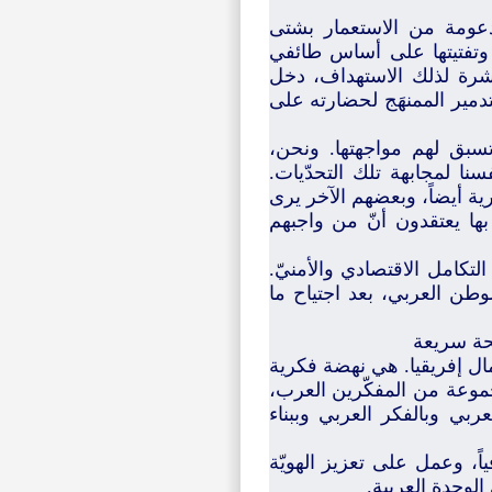
مدعومة من الاستعمار بشتى
، وتفتيتها على أساس طائفي
اشرة لذلك الاستهداف، دخل
دمير الممنهَج لحضارته على
سبق لهم مواجهتها. ونحن،
سنا لمجابهة تلك التحدّيات.
رية أيضاً، وبعضهم الآخر يرى
بها يعتقدون أنّ من واجبهم
لتكامل الاقتصادي والأمنيّ.
وطن العربي، بعد اجتياح ما
محة سريعة
ال إفريقيا. هي نهضة فكرية
جموعة من المفكّرين العرب،
بي وبالفكر العربي وببناء
اً، وعمل على تعزيز الهويّة
الوحدة العربية.