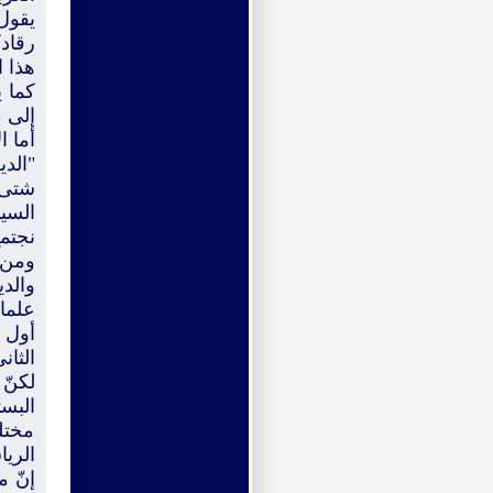
يقول
رقاد
هذا ا
كما ي
إلى م
أما ا
"الدي
شتى 
السيا
نجتمع
ومن ا
والدي
علما
أول 
لكنّ 
مختل
الريا
إنّ م