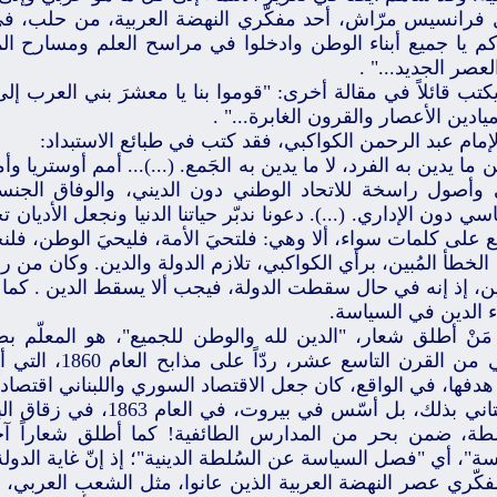
 فرانسيس مرّاش، أحد مفكّري النهضة العربية، من حلب، في إ
كم يا جميع أبناء الوطن وادخلوا في مراسح العلم ومسارح المع
لعصر الجديد..." .
كتب قائلاً في مقالة أخرى: "قوموا بنا يا معشرَ بني العرب إلى
يادين الأعصار والقرون الغابرة..." .
لإمام عبد الرحمن الكواكبي، فقد كتب في طبائع الاستبداد:
ن ما يدين به الفرد، لا ما يدين به الجَمع. (...)... أمم أوستريا و
وأصول راسخة للاتحاد الوطني دون الديني، والوفاق الجنسي
سي دون الإداري. (...). دعونا ندبّر حياتنا الدنيا ونجعل الأديا
 على كلمات سواء، ألا وهي: فلتحيَ الأمة، فليحيَ الوطن، فلنحي
لخطأ المُبين، برأي الكواكبي، تلازم الدولة والدين. وكان من رأ
ن، إذ إنه في حال سقطت الدولة، فيجب ألا يسقط الدين . كما أ
ء الدين في السياسة.
مَنْ أطلق شعار، "الدين لله والوطن للجميع"، هو المعلّم
الثاني من القرن الت
هدفها، في الواقع، كان جعل الاقتصاد السوري واللبناني اقتصاداً 
البستاني بذلك، بل أسّس في بي
طة، ضمن بحر من المدارس الطائفية! كما أطلق شعاراً 
سة"، أي "فصل السياسة عن السُلطة الدينية"؛ إذ إنّ غاية الدو
فكّري عصر النهضة العربية الذين عانوا، مثل الشعب العربي، م