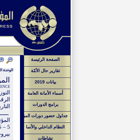
الصفحة الرئيسة
الوحدة الع
تقارير حال الأمّة
الم
بيانات 2019
RENCE
التوز
أسماء الأمانة العامة
الرقم: م
برامج الدورات
التاريخ: 9
ــــــ
جداول حضور دورات المؤ
المؤت
5 – 6 تموز/يوليو 2019
النظام الداخلي والأسا
بيروت
نشاطات