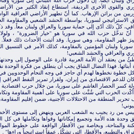
راق ولبنان أيضاً. إن دخول حزب الله اللبناني إلى سوريا وقت
ري والقوى الأخرى الرديفة، استطاع إنقاذ الكثير من الأرا
ريين من براثن الإرهاب. كما أنّ تطهير الأراضي العراقية الو
ق الاستراتيجي لسوريا، بواسطة الحشد الشعبي والمقاومة العر
اقي، كلّ ذلك أدّى إلى حماية سوريا والعراق ولبنان معاً. وق
، أنّ تدخّل حزب الله في سوريا هو "خيار الضرورة" ، ولولاه 
ِرَ ظهر المقاومة، وهي سوريا. وقد أثبتت الأحداث ذلك فعلاً.
 سوريا ولبنان المؤمنين بالمقاومة، كذلك الأمر في التنسيق ا
ري والعراقي والحشد الشعبي!
ئُ من يعتقد أن الأمة العربية قادرة على الوصول إلى وحدته
 أبنائها. فهذا النضال الشاق يجب أن ينطلق من فكرة الوحدة ن
ل خطوة نخطوها لهدم أي حاجز في وجه التحام الوحدويين في ك
ان للدعم الاقتصادي من إيران، ولقرار تمرير النفط العراقي إ
لة كسر الحصار الغاشم على سوريا، من خلال حرب اقتصادية تقو
كّدت الحرب التي شُنَّت على سوريا على أهمية المقاومة وتكام
تحرير المنطقة من الاحتلالات الأجنبية، ضمن إقليم المقاومة، 
يوني!
 ليس من رد يجيب به الشعب العربي وينهض إلى مستوى الأخطار
 وحدة هذه الأمة وتجميع إمكاناتها وقواها وتكاملها في كل ال
كنة والمتاحة، وبخاصة بين الأقطار الواقعة على خطوط الموا
تراق والتطبيع، والأقطار التي تشكّل عمقاً استراتيجياً وراءها" .