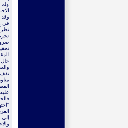
ولم ي
الاح
وقد ع
في مص
نظرا
تحري
ضرور
تحقي
المقا
حال 
والمق
تقف 
مناو
المط
عليه؛
فالح
"اجت
العر
إلى و
والاج