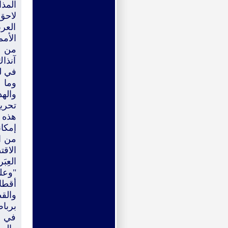
المذ
لاحق
العر
الأمم
من م
آنذا
في ل
وما أ
والهد
تحرير
هذه ا
إمكان
من ال
الاقت
العِب
"وعل
أقطار
والقط
بربا
في ا