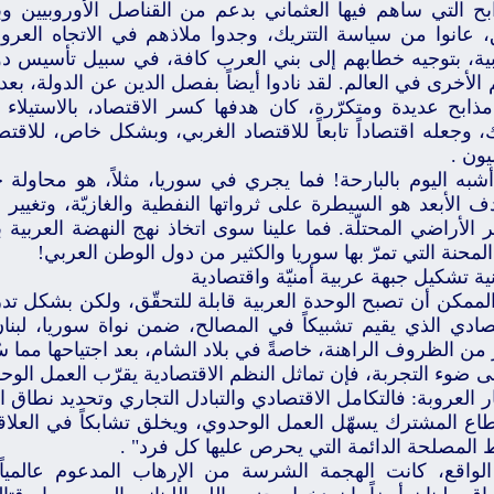
ابح التي ساهم فيها العثماني بدعم من القناصل الأوروبيين 
، عانوا من سياسة التتريك، وجدوا ملاذهم في الاتجاه العرو
بية، بتوجيه خطابهم إلى بني العرب كافة، في سبيل تأسيس دول
 الأخرى في العالم. لقد نادوا أيضاً بفصل الدين عن الدولة، بع
ذابح عديدة ومتكرّرة، كان هدفها كسر الاقتصاد، بالاستيلاء 
ك، وجعله اقتصاداً تابعاً للاقتصاد الغربي، وبشكل خاص، للاق
يون .
شبه اليوم بالبارحة! فما يجري في سوريا، مثلاً، هو محاولة ح
ف الأبعد هو السيطرة على ثرواتها النفطية والغازيّة، وتغيير 
 الأراضي المحتلّة. فما علينا سوى اتخاذ نهج النهضة العربية ب
لمحنة التي تمرّ بها سوريا والكثير من دول الوطن العربي!
ية تشكيل جبهة عربية أمنيّة واقتصادية
ممكن أن تصبح الوحدة العربية قابلة للتحقّق، ولكن بشكل تدري
صادي الذي يقيم تشبيكاً في المصالح، ضمن نواة سوريا، لبنان،
َر من الظروف الراهنة، خاصةً في بلاد الشام، بعد اجتياحها مما سُم
ى ضوء التجربة، فإن تماثل النظم الاقتصادية يقرّب العمل الو
 العروبة: فالتكامل الاقتصادي والتبادل التجاري وتحديد نطاق 
اع المشترك يسهّل العمل الوحدوي، ويخلق تشابكاً في العلاقات
ط المصلحة الدائمة التي يحرص عليها كل فرد" .
لواقع، كانت الهجمة الشرسة من الإرهاب المدعوم عالمياً 