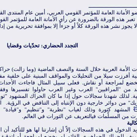
ـــــــــــــــــــــــــــــــ
 الأمانة العامة للمؤتمر القومي العربي، أمين عام المنتدى ال
 تعبر هذه الورقة بالضرورة عن رأي الأمانة العامة للمؤتمر الق
ا يجوز نشر هذه الورقة كلاً أو جزءاً إلا بموافقة تحريرية من إدا
التجدد الحضاري: تحدّيات وقضايا
 الأمة العربية خلال السنة والنصف الماضية (وما زالت) حراك
بية أفرزت سيلا من التحليلات والمواقف المبنية على خلفية مف
خضع لمراجعة أو نقاش. فعلى سبيل المثال فاجاءت الأح
يد من "المراقبين" العرب وغير العرب حاولوا تفسيرها وفق
ة. لذلك شهدنا سجالات حول إذا ما كان الحراك المشهود "ثورة
يك" من دوائر خارجية دون الإنتباه إلى التناقض في الرؤية. ا
المشهد كثورة وذلك لغياب "نظرية" و"تنظيم" و"قيادة" ل
رت من المسلّمات فيالتعريف عن الثورات في العالم.
الية
يد الدخول في هذه السجالات إلاّ أن إشارتنا لها هو للتأكيد أن
عريف للحراك الجماهيري القائم لم يخضع لمراجعة أو لتدقيق