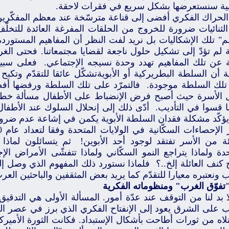
بية سنستعرضها بشكل سريع في فقرات لاحقة.
الحراك الفكري أفضى إلى قناعة مترسّخة عند معظم المفكّري
الثنائيات ضرورة للخروج من الحلقات المفرغة العائدة للتخلّف
" تلك الإشكاليات بل نريد لفت النظر أن المفاهيم المستور
ة لم تؤدّ إلى تشكيل حلول ناجعة لقضايا مجتمعاتنا. فحتى ال
ة عن تلك المفاهيم تهدد وحدة نسيجه الإجتماعي. فعلى سبي
 أن السلطة البطريركية أو الأبويةتشكّل عائقا للتقدّم وتكبح
تلك السلطة موجودة. فالتمرّد على تلك السلطة ورفضها أفضى
 الأسرة حيث أصبح فرض الإنضباط على الأطفال مسألة خطير
ما قسوا في التأديب. أدّى ذلك إلى إنحلال السلوك عند الأطف
يؤكّد مشكلة فقدان السلطة الأبوية يكمن في إشاعة عدم ضرور
ائة من الأسر تفتقد لوجود أحد الأبوين! ثم يتسائلون لماذا 
دة ولماذا يتراجع النمو السكّاني ولماذا تتفشّى الأمراض الإج
 كنف العائلة إلخ..؟ فلماذا نستورد ذلك المفهوم الذي وصل 
 ونعتبره معيارا للتقدّم كما يريد بعض المثقفين والباحثين العر
تفوّق الغرب" ومنظوماته الفكرية
ا بد لنا من التوقف عند عدّة أمور. المسألة الأولى هي التدقي
ب على الشرق يعود إلى الإنفتاح الفكري الذي برز في عصر ال
تلاه من ثورات أطاحت بأشكال الإستبداد. فكانت الثورة الأمير