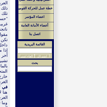
العر
ذلك 
خطة عمل للحركة القومية
تلك 
اعضاء المؤتمر
"حسم
غربي
أعضاء الأمانة العامة
ناتج
اتصل بنا
مقولة
تكن 
القائمة البريدية
داخل
إذا 
آخر 
بحث
بالم
المتح
خارج
الغرب
في "
هنا ل
الغر
وما 