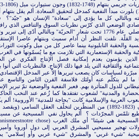
1857) بلورت مبدأ النفعية كمدخل لتحقيق السعادة. ألم يقل بنتهام
جته وبالتالي كل ما يؤدي إلى "سعادة" الإنسان هو "جيّد"؟ 
تصادي الوضعي الذي كرّس نظريات السوق والتنافس الذي رافع
المفصلي عام 1776 تحت شعار "الحريّة" وبالتالي أدّى إلى 
د القلّة. نلفت النظر أن آدام سميث وبنتهام عاصرا الإستقلا
نسية والحقبة النابليونية بينما عاصر كل من ميل وكونت الثور
ية والحقبة الإستعمارية التي تلازمت مع ما يُسمّونها في الغر
لذين يؤمنون بعدم إمكانية فصل الإنتاج الفكري عن الحق
تماعية والثقافية التي يلد فيها ذلك الإنتاج. فالنظريات التي أتوا
 مبرّرة لسياسات كان يصعب تبريرها إلاّ عبر المدخل الإقتصادي!
 ما لم يتكلّم عنه أولئك فلاسفة القرن الثامن والتاسع ع
يطاني للدول المتأثرة بهم. فعبر النفعية والوضعية تمّ تبرير الإ
حضارة والمدنية" لشعوب تفتقدها كما زُعم عند النخب الحاكم
وب العربية والإسلامية كانت "بحاجة للمدنية" الأوروبية! ألم
رينان (1823-1892) من المنظّرين لتخلّف العقل السامي (وي
يع تلمّس المجرّدات ؟ ألم يحاول نفي المسيحية عن مسيح
لات تهجير مسيحيي المشرق العربي إلى دول أوروبا وأميركا
يحية "شيء غربي" والمشرق "شيء عربي وأو إسلامي" يم