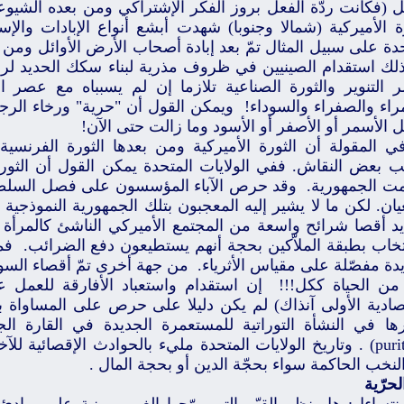
ل (فكانت ردّة الفعل بروز الفكر الإشتراكي ومن بعده الشيوعي
ة الأميركية (شمالا وجنوبا) شهدت أبشع أنواع الإبادات والإس
دة على سبيل المثال تمّ بعد إبادة أصحاب الأرض الأوائل ومن ب
ذلك استقدام الصينيين في ظروف مذرية لبناء سكك الحديد لر
 التنوير والثورة الصناعية تلازما إن لم يسبباه مع عصر ا
راء والصفراء والسوداء! ويمكن القول أن "حرية" ورخاء ال
 الأسمر أو الأصفر أو الأسود وما زالت حتى الآن!
ي المقولة أن الثورة الأميركية ومن بعدها الثورة الفرنسية أ
ّب بعض النقاش. ففي الولايات المتحدة يمكن القول أن الثور
مت الجمهورية. وقد حرص الآباء المؤسسون على فصل السلطات و
يان. لكن ما لا يشير إليه المعجبون بتلك الجمهورية النموذجي
يد أقصا شرائح واسعة من المجتمع الأميركي الناشئ كالمرأة 
تخاب بطبقة الملاّكين بحجة أنهم يستطيعون دفع الضرائب. فمنذ
دة مفصّلة على مقياس الأثرياء. من جهة أخرى تمّ أقصاء السود
من الحياة ككل!!! إن استقدام واستعباد الأفارقة للعمل ع
تصادية الأولى آنذاك) لم يكن دليلا على حرص على المساواة 
ها في النشأة التوراتية للمستعمرة الجديدة في القارة ال
(puritans) . وتاريخ الولايات المتحدة مليء بالحوادث الإقصائية ل
لنخب الحاكمة سواء بحجّة الدين أو بحجة المال .
حرّية