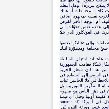
الحة للقبول بها لأنها قيم
 لا يمكن تبريره؟ وهل النظم
ات كافة المجتمعات أو هناك
الغرب نفسه بمجهود إضافي
نية. أم الوجه الآخر لفرض
إلى عقدة نقص تحوّلت إلى
ها في الفولكلور الذي يتمّ
منطلقات وإلى تشابكها بعضها
صيغ مختلفة ومتطوّرة لتلك
 علىتقليد اختزال السلطة
 إلاهيّا! فقامت الجمهورية
. من هنا كان شعار الحرية
 في السعي إلى السعادة في
 نلاحظ في كلا الحالتين غياب
ام المفكّرين التنويريين بل
يان في ذهن الناس مع مفهوم
ة كقيمة أولية وقبل أي قيمة
أخرى هي وسيلة لتحقيق "السعادة" التي ذكرها إعلان الإستقلال في أميركا (pursuit of
لتاسع عشر وورثة التنويرييّن.