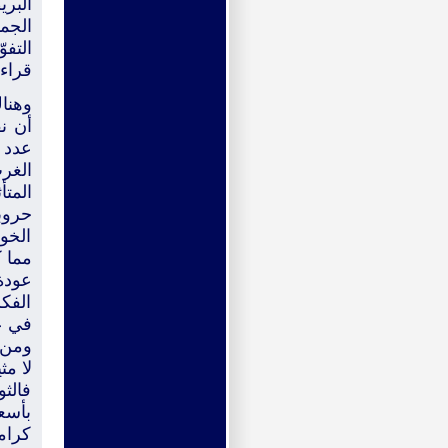
البر
الجم
التف
قراءة
وهناك
أن ن
عدد 
الغر
المتأ
حروب
الخو
مما 
عودة 
الفكر
في ع
ومن 
لا مث
فالثو
بأسعا
كرام