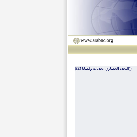
www.arabnc.org
((التجدد الحضاري: تحديات وقضايا 23))