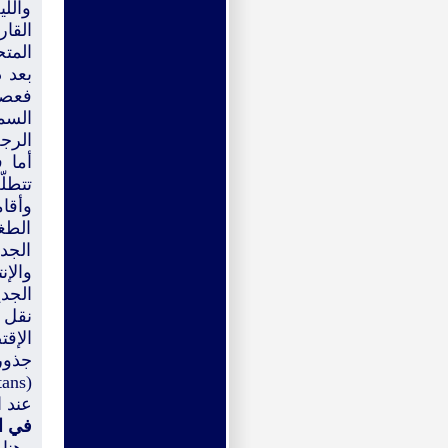
واللي
القار
المتح
بعد 
فعصر
السم
الرجل
أما ف
تتطل
وأقا
الطغ
الجد
والإن
الجدي
نقل 
الإق
جذور
عند ا
في ال