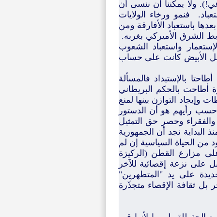
!). ولا يمكننا أن ننسى أن
تعباد. فنمو ورخاء الولايات
عدها باستعباد الأفارقة ومن
بط الشرق الأميركي بغربه.
لإستعمار واستعباد الشعوب
رجل الأبيض كانت على حساب
طاحتا بالإستبداد فالمسألة
ة أطاحت بالحكم البريطاني
إيجاد التوازن بينها لمنع
ة حسب رأيهم هو أن الدستور
والفقراء وحصر حق التمثيل
 البداية نجد أن الجمهورية
 من الحياة السياسية إن لم
لى مزارع القطن (الركيزة
بل على نزعة إقصائية للآخر
جديدة على يد "المتطهرين"
لآخر بل ثقافة الإقصاء متجذّرة