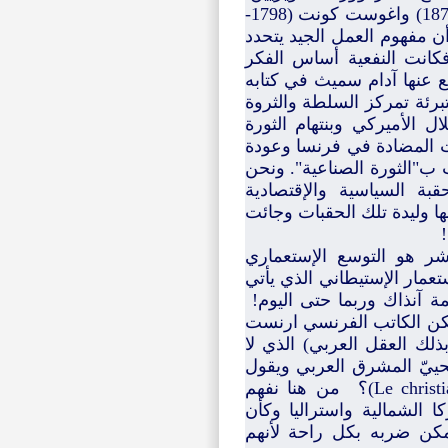
فنظريات جريمي بنتهام (1748-1832) وجون ستيوارت ميل (1806-1873) واغوست كونت (1798-
 أن مفهوم العمل الجيد يتحدد
فكانت النفعية أساس الفكر
 عنها آدام سميث في كتابه
تبرير وتبرئة تمركز السلطة والثروة
ل الأميركي وبنتهام الثورة
ات المضادة في فرنسا وعودة
ب ب"الثورة الصناعية". ونحن
بة السياسية والإقتصادية
 بها وليدة تلك الحقبات وجائت
شر هو التوسع الإستعماري
ستعمار الإستيطاني الذي يأتي
ة آنذاك وربما حتى اليوم!
 يكن الكاتب الفرنسي ارنست
قصد بذلك العقل العربي) الذي لا
ييّ المشرق العربي ويقول
"أن المسيحية هي شيئنا" أي ملك الغرب (Le christianismeestnotre chose)؟ من هنا نفهم
 الشمالية واستراليا وكأن
كن ضربه بكل راحة لأنهم