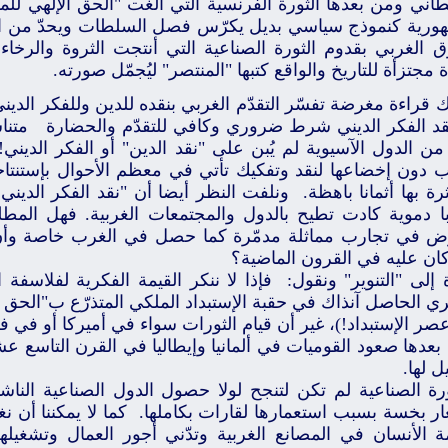
يطاني ومن بعدها الثورة الفرنسية التي ألغت "الحق الإلهي لل
هورية كنموذج سياسي بديل يكرّس فصل السلطات ويحدّ من ال
وّق الغربي بقدوم الثورة الصناعية التي أنتجت الثروة والرخ
 مجتزأة للتاريخ والواقع كتبها "المنتصر" ليُجمّل صورته.
 قراءة مغرضة تفسّر التقدّم الغربي بنقده للدين وللفكر الديني
قد الفكر الديني شرط ضروري وكافي للتقدّم والحضارة متنا
من الدول الآسيوية لم يُبن على "نقد الدين" أو الفكر الدين
ب دون إخضاعها لنقد وتفكيك تأتي في معظم الأحوال بإستنتا
ثرة بها أثمانا باهظة. ونلفت النظر أيضا أن "نقد الفكر الدين
ا دموية كادت تطيح بالدول والمجتمعات الغربية. فهل الم
ض في تجارب مماثلة مدمّرة كما حصل في الغرب خاصة وأن 
كان عليه في القرون الماضية؟
إلى "التنوير" ونقول: فإذا لا ننكر القيمة الفكرية لفلاسفة 
ي الحاصل آنذاك في حقبة الإستبداد الملكي المتذرّع ب"الحق الإ
صر الإستبداد!)، غير أن قيام الثورات سواء في أميركا أو في 
بعدها صعود القوميات في ألمانيا وإيطاليا في القرن التاسع
يل لها.
رة الصناعية لم تكن لتنجح لولا حصول الدول الصناعية الناشئة
ر بخسة بسبب استعمارها لقارات بكاملها. كما لا يمكننا أن نغ
ة الأنسان في المصانع الغربية وتدّني أجور العمال وتشغيله