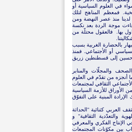
ُمكن تسميته بالعلوم السلوكية (behavioral sciences) سواء في العلوم السياسية أو
ريخية. فمعظم المناهج لتلك
لدينا منذ عصر النهضة ومن
جاءت موجة الردة بعد نكسة
تداول بها. فالعقول محتلّة من
اليتنا.
بهار بالحضارة الغربية بسبب
لسياسي أو الأجتماعي. فمنذ
 حسين إلى قسطنطين زريق
ات العربية والصحف والمجلّات والمنابر
ا أنجزه من تقدّم في العلوم
لأجتماعي الثقافي لمجتمعات
مر في الحقل السياسي بنظرية أن 99 بالمائة من الأوراق للأزمة السياسية
لإرادة المبنية على التفوّق
ف العربي كثنائية "الحداثة
وية والتعدّدية الثقافية" و
ي الإنتاج الفكري والمعرفي
اب بين مكوّنات المجتمعات