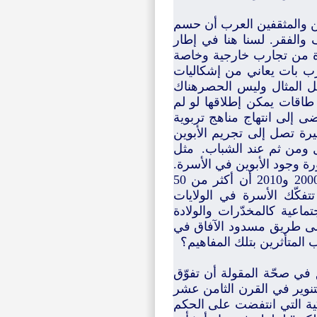
ن والمثقفين العرب أن حسم
 والفقر. لسنا هنا في إطار
دة من تجارب خارجية وخاصة
غرب بات يعاني من إشكاليات
ل المثال وليس الحصرهناك
 طاقات يمكن إطلاقها لو لم
 إلى انتهاج مناهج تربوية
ة تصل إلى تجريم الأبوين
ال ومن ثم عند الشباب. مثل
ة وجود الأبوين في الأسرة.
تشير الإحصاءات السكّانية في الولايات المتحدة وفقا لتعداد عام 2000 و2010 أن أكثر من 50
تتفكّك الأسرة في الولايات
تماعية كالمخدّرات والولادة
إلى طريق مسدود الآفاق في
ب المتأثرين بتلك المفاهيم؟
ق في صحّة المقولة أن تفوّق
تنوير في القرن الثامن عشر
كية التي انتفضت على الحكم