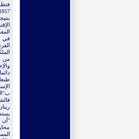
بنتي
الإق
في ي
الفر
الملك
من ا
والإج
دائما
طبعا
الإست
ب"ال
فالشع
يستط
محاو
المس