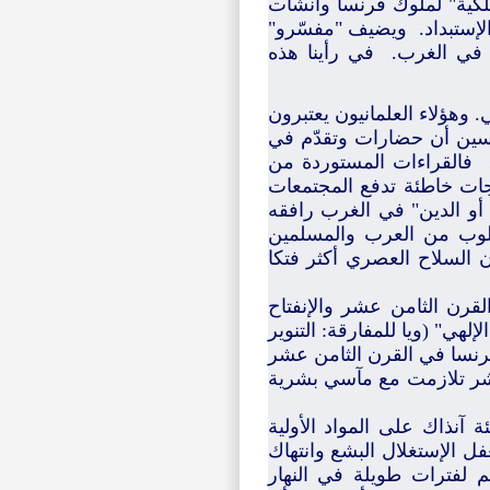
ملكية" لملوك فرنسا وأنشأت
إستبداد. ويضيف "مفسّرو"
اء في الغرب. في رأينا هذه
. وهؤلاء العلمانيون يعتبرون
سين أن حضارات وتقدّم في
ي! فالقراءات المستوردة من
جات خاطئة تدفع المجتمعات
ي أو الدين" في الغرب رافقه
طلوب من العرب والمسلمين
السلاح العصري أكثر فتكا
القرن الثامن عشر والإنفتاح
لهي" (ويا للمفارقة: التنوير
فرنسا في القرن الثامن عشر
 عشر تلازمت مع مآسي بشرية
 آنذاك على المواد الأولية
فل الإستغلال البشع وانتهاك
م لفترات طويلة في النهار