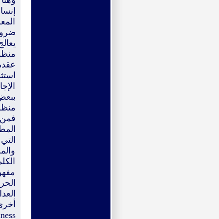
وهنا 
إنسان
المع
ضرور
يعال
منظو
عقدة
استث
الإجا
ببعض
منظوم
فمن 
المط
التي
والم
الكلم
مفهوم
الحر
العدا