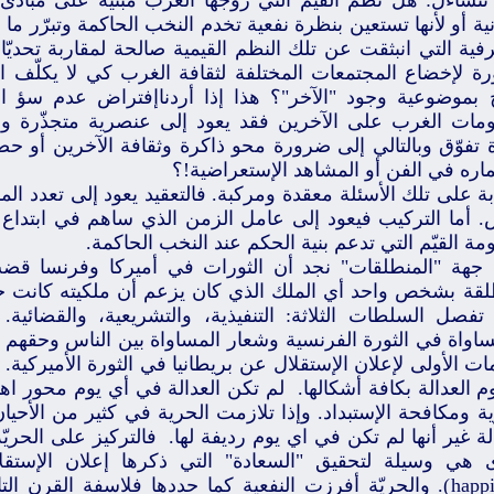
نتساءل: هل نظم القيّم التي روّجها الغرب مبنية على مبادئ ص
ية أو لأنها تستعين بنظرة نفعية تخدم النخب الحاكمة وتبرّر ما
رفية التي انبثقت عن تلك النظم القيمية صالحة لمقاربة تحديّ
ة لإخضاع المجتمعات المختلفة لثقافة الغرب كي لا يكلّف 
ج بموضوعية وجود "الآخر"؟ هذا إذا أردناإفتراض عدم سؤ ال
مات الغرب على الآخرين فقد يعود إلى عنصرية متجذّرة و
 تفوّق وبالتالي إلى ضرورة محو ذاكرة وثقافة الآخرين أو حصر
ماره في الفن أو المشاهد الإستعراضية!؟
بة على تلك الأسئلة معقدة ومركبة. فالتعقيد يعود إلى تعدد ال
. أما التركيب فيعود إلى عامل الزمن الذي ساهم في ابتداع 
ة القيّم التي تدعم بنية الحكم عند النخب الحاكمة.
جهة "المنطلقات" نجد أن الثورات في أميركا وفرنسا قضت
لقة بشخص واحد أي الملك الذي كان يزعم أن ملكيته كانت حقّا
 تفصل السلطات الثلاثة: التنفيذية، والتشريعية، والقضائية
ساواة في الثورة الفرنسية وشعار المساواة بين الناس وحقهم
ات الأولى لإعلان الإستقلال عن بريطانيا في الثورة الأميركية.
 العدالة بكافة أشكالها. لم تكن العدالة في أي يوم محور اهتم
ية ومكافحة الإستبداد. وإذا تلازمت الحرية في كثير من الأح
لة غير أنها لم تكن في اي يوم رديفة لها. فالتركيز على الحريّ
happiness). والحريّة أفرزت النفعية كما حددها فلاسفة القرن ا