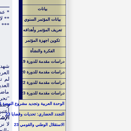
ـــــــ
بيانات
* عضو
** لا
بيانات المؤتمر السنوي
*** ل
تعريف المؤتمر وأهدافه
تكوين اجهزة المؤتمر
الفكرة والنشأة
دراسات مقدمة للدورة 19
شهدت
دراسات مقدمة للدورة 20
العر
لم ت
دراسات مقدمة للدورة 22
العد
ماضي
دراسات مقدمة للدورة 23
"تحر
الوحدة العربية وتجديد مشروع النهضة 23
وصف 
أعتب
التجدد الحضاري: تحديات وقضايا 23
الإشك
لا نر
الاستقلال الوطني والقومي 23
والت