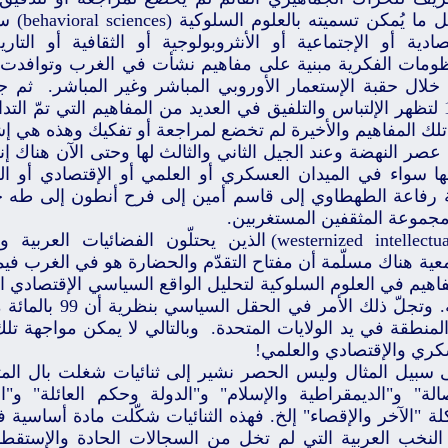
مجمل ما ي
صادية أو الإجتماعية أو الأنثروبولوجية أو الثقافية أو التا
ظومات الفكرية مبنية على مفاهيم نشأت في الغرب وتوافدت 
 خلال حقبة الإستعمار الأوروبي المباشر وغير المباشر. ثم 
1967 لتظهر الإلتباس والتلفيق في العديد من المفاهيم التي تمّ ال
لك المفاهيم والأخيرة لم تخضع لمراجعة أو تفكيك وهذه هي إشك
عصر النهضة وعند الجيل الثاني والثالث لها وحتى الآن هناك إن
قها سواء في الميدان العسكري أو العلمي أو الإقتصادي أو ا
 رفاعة الطهطاوي إلى قاسم أمين إلى فرح أنطون إلى طه
مجموعة المثقفين المستغربين.
(westernized intellectuals) الذين يحتلّون الفضائي
عية هناك مسلّمة أن مفتاح التقدّم والحضارة هو في الغرب فيم
اهيم في العلوم السلوكية لتحليل الواقع السياسي الإقتصادي ا
الأمة. وتجلّ ذلك الأ
منطقة في يد الولايات المتحدة. وبالتالي لا يمكن مواجهة تلك ا
كري والإقتصادي والعلمي!
 سبيل المثال وليس الحصر نشير إلى ثنائيات شغلت بال المثق
الة" و"الديمقراطية والإسلام" و"الدولة وحكم العائلة" و"اله
 "الآخر والإقصاء" إلخ. فهذه الثنائيات شكّلت مادة أساسية ف
النخب العربية التي لم تخل من السجالات الحادة والإستقط