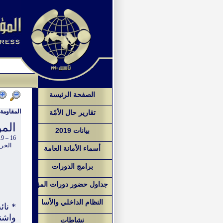
الصفحة الرئيسة
المقاومة ك
تقارير حال الأمّة
الم
بيانات 2019
16 – 19 نيسان/ابريل 2009
الخرطو
أسماء الأمانة العامة
برامج الدورات
جداول حضور دورات المؤ
النظام الداخلي والأسا
* نا
واش
نشاطات