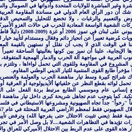
شرة وغير المباشرة للولايات المتحدة وأدواتها في الصومال وال
ك أن دور الرأي العام الدولي في مساندة المقاومة العربية
وض والتعميم والرغبات ، ولا تخضع للتحليل والتمحيص الدقيق
كات الشعبية الواسعة المعادية للحرب في حالات الغزو الأميرك
الصهيوني على لبنان في تمو
ات مُرضية تعبيراً عن انحياز دائم وفعَال ومستدام لتأييد خيار ا
ا في الوقت الذي لا يجب أن نقلل أو نستهين بالقيمة المعن
ها الإيجابية، علينا أن نميز بين كونها بغالبيتها الساحقة تعبي
ب العربية في مواجهة آلة الحرب والدمار الهمجية المتفوقة، وبي
 المشروع في المقاومة وللقوى التي تحمل لواءاها ، وتلتزم 
 مؤخراً طابع القوى المنتمية للتيار الديني الوطني المقاوم.
 شرائح كبيرة وسط تيار مناهضة الحرب والعولمة والعنصرية 
تحمل لوائه بقطع النظر عن خلفياتها ألأيديولوجية أو العرقية أو 
ع إنساني عام وموسمي الطابع مرتبط بردة الفعل على الجرا
تكبة. كما يتوجب عدم تجاهل شريحة كبرى داخل تيار مناهضة ا
اً "رخواً" جداً تجاه الصهيونية ومشروعها الاستيطاني في فلس
مية فقط (يعني تثبيت الاحتلال حتى يفرجها الله) وترفض تأي
ت تؤيدها في التظاهرات الشعبية....لا بل وصل الأمر في تجربت
ر هذه القوى على عدم الربط بين الاحتلال الأميركي للعراق وا