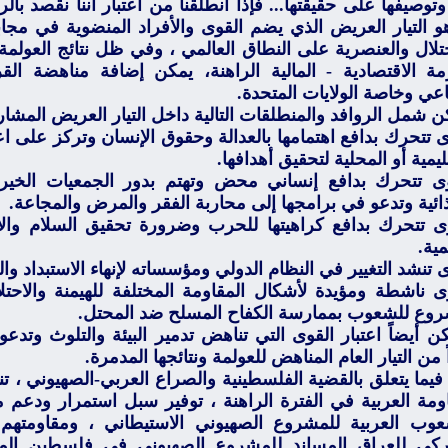
وتوصيفها على حقيقتها... فإذا انطلقنا من اعتبار أننا نقصد بالر
هو التيار العريض الذي يضم القوى والأفراد المنضوية في مجا
تلال والعنصرية على النطاق العالمي ، وفي ظل نتائج العولمة 
زمة الاقتصادية - المالية الراهنة، يمكن إضافة مناهضة الق
عي وخاصة الولايات المتحدة.
شمل الروافد والمنطلقات التالية داخل التيار العريض المشار 
 تتحرك بدافع اهتمامها بالعدالة وحقوق الإنسان وتركز على اعتما
ليمية أو المحلية لتحقيق أهدافها.
ى تتحرك بدافع إنساني محض وتهتم بدور الجمعيات الخيرية
ائية وتدعو في برامجها إلى محاربة الفقر والمرض والمجاعة.
ى تتحرك بدافع كراهيتها للحرب وضرورة تحقيق السلام وال
ية.
 تنشد التغيير في النظام الدولي ومؤسساته لإنهاء الاستبداد وا
ى ناشطة ومؤيدة لأشكال المقاومة المختلفة للهيمنة والاحتل
روع للشعوب بممارسة الكفاح المسلح ضد المحتل.
 أيضاً اعتبار القوى التي تناهض تدمير البيئة والتلوث وتدعو 
 من التيار العام المناهض للعولمة ونتائجها المدمرة.
يما يتعلق بالقضية الفلسطينية والصراع العربي-الصهيوني ، تن
اومة العربية في الفترة الراهنة ، توفير سبل استمرار ودع
عوب العربية للمشروع الصهيوني الاستيطاني ، ومقاومتهم ل
يركي للعراق المساند للمشروع الصهيوني في فلسطين المح