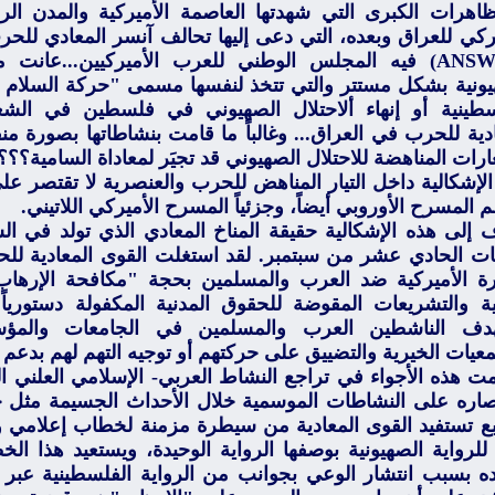
ظاهرات الكبرى التي شهدتها العاصمة الأميركية والمدن ال
يركي للعراق وبعده، التي دعى إليها تحالف آنسر المعادي للح
(ANSWER) فيه المجلس الوطني للعرب الأميركيين...عان
يونية بشكل مستتر والتي تتخذ لنفسها مسمى "حركة السلام وا
سطينية أو إنهاء ألاحتلال الصهيوني في فلسطين في الشع
دية للحرب في العراق... وغالباً ما قامت بنشاطاتها بصورة منفص
رات المناهضة للاحتلال الصهيوني قد تجيَر لمعاداة السامية؟؟؟
لإشكالية داخل التيار المناهض للحرب والعنصرية لا تقتصر على
المسرح الأوروبي أيضاً، وجزئياً المسرح الأميركي اللاتيني.
 إلى هذه الإشكالية حقيقة المناخ المعادي الذي تولد في السا
ت الحادي عشر من سبتمبر. لقد استغلت القوى المعادية للح
ارة الأميركية ضد العرب والمسلمين بحجة "مكافحة الإرهاب
نية والتشريعات المقوضة للحقوق المدنية المكفولة دستوري
دف الناشطين العرب والمسلمين في الجامعات والمؤس
عيات الخيرية والتضييق على حركتهم أو توجيه التهم لهم بدعم 
 هذه الأجواء في تراجع النشاط العربي- الإسلامي العلني المؤ
صاره على النشاطات الموسمية خلال الأحداث الجسيمة مثل حر
بع تستفيد القوى المعادية من سيطرة مزمنة لخطاب إعلامي 
للرواية الصهيونية بوصفها الرواية الوحيدة، ويستعيد هذا الخ
ده بسبب انتشار الوعي بجوانب من الرواية الفلسطينية عبر 