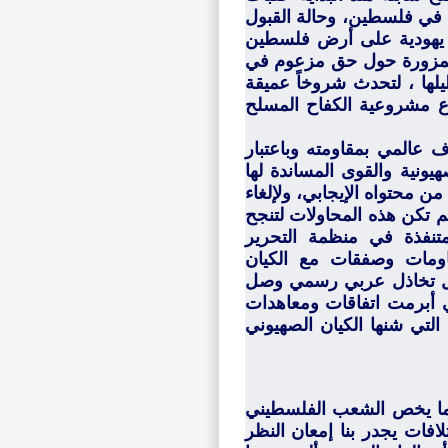
في فلسطين، وحالة القبول
ة يهودية على أرض فلسطين
ا المزورة حول حق مزعوم في
يلها ، لتحدث شروخاً عميقة
ع مشروعية الكفاح المسلح
عالمي بمقاومته وباعتبار
هيونية والقوى المساندة لها
ن محتواه الإيجابي، ولإلغاء
لم تكن هذه المحاولات لتنجح
لمتنفذة في منظمة التحرير
اومات وصفقات مع الكيان
 ظل تخاذل عربي رسمي وصل
ي أبرمت اتفاقات ومعاهدات
 التي شنها الكيان الصهيوني
 فيما يخص الشعب الفلسطيني
لافات يجدر بنا إمعان النظر