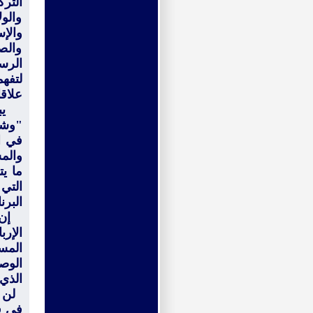
التر
والول
والإ
والص
الرسم
لتفهم
علاق
يبقى
"وشط
في ا
والم
ما يت
التي
البرن
إن أ
الإرب
المسؤ
الوص
الذي 
لن يس
في ف