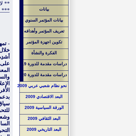
** لا
بيانات
*** ل
بيانات المؤتمر السنوي
تعريف المؤتمر وأهدافه
تكوين اجهزة المؤتمر
- تمه
خلال
الفكرة والنشأة
أشدِ
على 
دراسات مقدمة للدورة 19
المع
دراسات مقدمة للدورة 20
والس
الإع
نحو نظام شعبي عربي 2009
الأف
بدعم
البعد الاقتصادي 2009
سياق 
الورقة السياسية 2009
للتح
وشعو
البعد الثقافي 2009
السا
البعد التاريخي 2009
التح