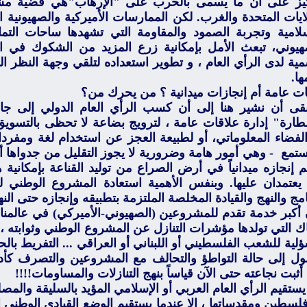
كيز على أن ما يسمى بالحرب على "الإرهاب"هي قضية مشتر
ايات المتحدة والغرب. لكن الممارسات الأميركية والصهيونية ا
سلامية وتجربة الصمود والمقاومة التي تشهدها ساحات التما
هيوني، تبعث الأمل بإمكانية زرع المزيد من الشكوك في الرو
ية لدى الرأي العام ، و تطوير استعداده لتلقي وجهة النظر ال
ها.
ات عامة أم إنجازات ميدانية ؟ من يحرك من؟
 أن نشير هنا إلى أن كسب الرأي العام الدولي إلى جانب
ارة" إدارة علاقات عامة ، لترويج بضاعة لا تحظى بالتسويق
لفضاء المعلوماتي، أو لطبيعة العجز عن استخدام لغة ومفر
ستمع - وهي أمور هامة وضرورية لا يجوز التقليل من جدواها أو
م إنجازه ميدانياً في أرض الصراع من توليد القناعة بإمكانية
 يعتمدان عليها. وبنفس الأهمية استعادة المشروع الوطني 
امج والنهج والقيادة المخلصة الملتزمة بتطبيقه وإنجازه حتى النها
كبر خدمة تقدم للمشروعين (الصهيوني-الأميركي) في عالمنا 
اك التي تولدها مؤشرات التنازل عن المشروع الوطني وثوابته ، و
لية للشعب الفلسطيني أو اللبناني أو العراقي ... التفريط بالح
ول إلى حالة التواطؤ والتحالف مع المشروعين والتصرف كأد
أثبت نجاعته حتى الآن قياساً بنهج التنازلات والمساومات!!!!
تقيم الرأي العام العربي أو الإسلامي المؤيد بالسليقة والمص
لسطين ومقدساتها ، إلا عندما يستقيم الوضع القيادي الوطن