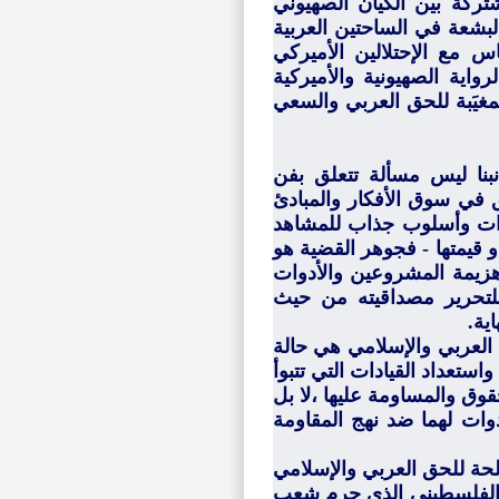
كة بين الكيان الصهيوني
لبشعة في الساحتين العربية
س مع الإحتلالين الأميركي
اية الصهيونية والأميركية
مغيَبة للحق العربي والسعي
نا ليس مسألة تتعلق بفن
 في سوق الأفكار والمبادئ
دات وأسلوب جذاب للمشاهد
 قيمتها - فجوهر القضية هو
 هزيمة المشروعين والأدوات
للتحرير مصداقيته من حيث
ية.
العربي والإسلامي هي حالة
استعداد القيادات التي تتبوأ
قوق والمساومة عليها ،لا بل
وات لهما ضد نهج المقاومة
لحة للحق العربي والإسلامي
ي الفلسطيني الذي حرم شعب