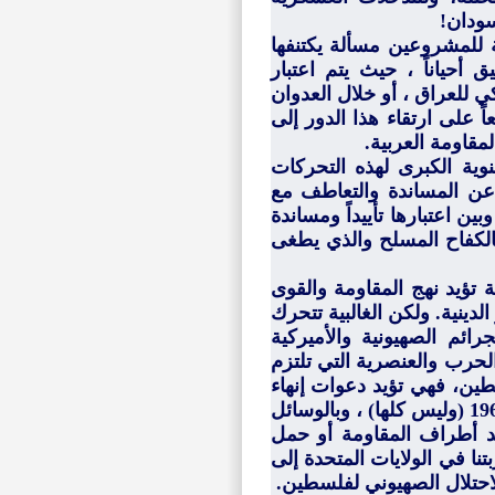
سودان!
 للمشروعين مسألة يكتنفها
 أحياناً ، حيث يتم اعتبار
ي للعراق ، أو خلال العدوان
ز 2006 أو غزة (2009-2008) دليلاً قاطعاً على ارتقاء هذا الدور إلى
لمقاومة العربية.
وية الكبرى لهذه التحركات
راً عن المساندة والتعاطف مع
ن اعتبارها تأييداً ومساندة
بالكفاح المسلح والذي يطغى
تؤيد نهج المقاومة والقوى
الدينية. ولكن الغالبية تتحرك
ئم الصهيونية والأميركية
لحرب والعنصرية التي تلتزم
طين، فهي تؤيد دعوات إنهاء
الاحتلال الصهيوني فقط لمعظم الأراضي العربية المحتلة في عام 1967 (وليس كلها) ، وبالوسائل
يد أطراف المقاومة أو حمل
نا في الولايات المتحدة إلى
لاحتلال الصهيوني لفلسطين.