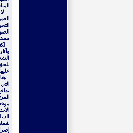
المبا
لا ش
الغم
التحر
مستوي
لكنن
وآثار
الشعو
للحق
عليها
هناك
التي 
بداف
المر
موقف
السل
شعارا
إصرا