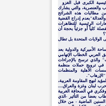
رئيسية الكبرى قبل الغزو
رب والعنصرية، والتي يشارك
ت من مطالبات هذه الشرائح
لعدالة"بعدم إدراج القضية
ارات الرئيسية للتظاهرات
لة كلياً أو جزئياً بحجة أن
؟
 الولايات المتحدة بل تطال
حة الأميركية والدولية بعد
ق العربي الخطاب الإتهامي
" والذي ترسخ بالإجراءات
اً في ترويج حملات منظمة
سات الأهلية والمنظمات
"الإرهاب".
يد لنهج المقاومة العربية،
ب لبنان وغزة والعراق....
وفكري في الصحافة الغربية
طاب بعضاً من التأثير -الذي
السنين الماضية - من خلال