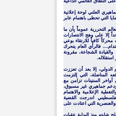
لى النطاق العالمي الداعية
هيري العلني لوحة إعلانية
ايا التي تحظى باهتمام عابر
م التحررية عموماً بِأن ما
اً إلا على وهج الانتصارات
حركاً كافياً للارتقاء بوعي
دام.... فالرأي العام يتحرك
والقيادة الشجاعة، مقرونة
استقلاله.
 الدولي، إلا بعد أن تعززت
ه المناضلة، التي إلتزمت
 أواخر الستينات تزامن مع
ودعم جماهيري غير مسبوق،
تغطية الإعلامية والاهتمام
لفلسطيني اندرجت القضية
العنصرية التي اعتادت على
ح شابته منذ البداية عقبات