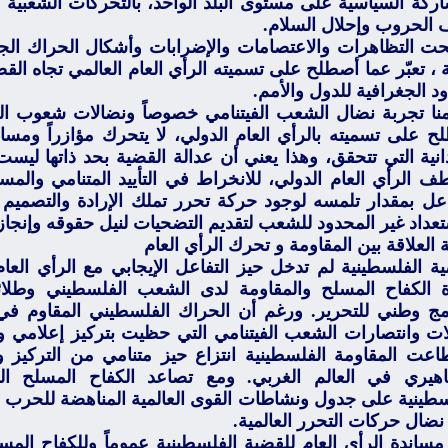
اركة السياسية على مستوى البلد الواحد، بالتحركات الشعبية ع
 الحروب وإحلال السلام.
ت التظاهرات والاعتصامات والإضرابات وأشكال الحراك الجما
 ، تعبّر عما أصطلح على تسميته الرأي العام العالمي تجاه القض
د الجغرافية للدول والأمم.
منا تجربة نضال الشعب الفيتنامي خصوصاً ونضالات شعوب العال
ح على تسميته بالرأي العام الدولي، لا يتحرك مؤازراً ومساند
انية التي تتحقق، وهذا يعني أن عدالة القضية بحد ذاتها ليست م
ف الرأي العام الدولي، للانخراط في التأييد المتنامي والمست
اعل بمقدار تلمسه لوجود حركة تحرر تملك الإرادة والتصميم 
تعداد غير المحدود للشعب لتقديم التضحيات لنيل حقوقه وإنجاز 
 العلاقة بين المقاومة و تحرك الرأي العام
ية الفلسطينية لم تدخل حيز التفاعل الإيجابي مع الرأي العام
 الكفاح المسلح والمقاومة لدى الشعب الفلسطيني وطلائع
امج وطني للتحرير. ورغم أن الحراك الفلسطيني المقاوم في
ات وانتصارات الشعب الفيتنامي التي حظيت بتركيز إعلامي 
اعت المقاومة الفلسطينية انتزاع حيز متنامي من التركيز وال
اهيري في العالم الغربي. ومع تصاعد الكفاح المسلح ا
سطينية على جدول ونشاطات القوى العالمية المناهضة للحرب و
نضال حركات التحرر العالمية.
مساندة الرأي العام للقضية الفلسطينية عموماً وللكفاح المسل