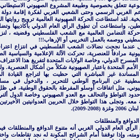
عية تتعلق بخصوصية وطبيعة المشروع الصهيوني الاستيطاني 
عم الغربي الرسمي وحتى الشعبي الغربي لفكرة إقامة دول
ريخية. لقد استطاعت الحركة الصهيونية العالمية ترويج روايته
ين، واستطاعت أن تطِوق الرأي العام الدولي بأكاذيبها وتضل
ركة التضامن العالمية مع الشعب الفلسطيني وقضيته ، لنز
سطيني ووصمه بالعمل التخريبي أو الإرهاب!!!
 عندما نجحت نضالات الشعب الفلسطيني في انتزاع اعتراف 
ونية مرادفاً للعنصرية، تحركت الآلة الإعلامية والسياسية الص
لمسرح الدولي، وخاصة الولايات المتحدة لتفريغ هذا الاعتراف م
الأمم المتحدة باعتبار الصهيونية شكلاً من أشكال العنصرية. و
 المساندة غير المباشرة التي حظيت بها لتراجع القيادة ا
سطينية عن البرنامج الوطني للتحرير ، والدخول في مس
يوني، مثل اتفاقات أوسلو المفرطة بالحقوق الوطنية، في
حدود التواطؤ والتحالف مع العدو الصهيوني وخاصة الدول ألت
ة معه. وتجلى هذا التواطؤ خلال الحربين العدوانيتين الأخيرتين
 وغزة (2008-2009).
الدوافع والمنطلقات
 الرأي العام الدولي الغربي أنه متنوع الدوافع والمنطلقات
مته، وإذا توقفنا أمام الشرائح المكونة له نجد تقاطعات واخت