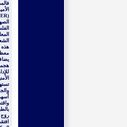
فالم
الأم
الصه
الفل
المعا
الشعا
هذه ا
معظم 
يضاف
هجما
للإد
الأم
تسته
والجم
أسهمت
واقت
بالط
روَج 
افتق