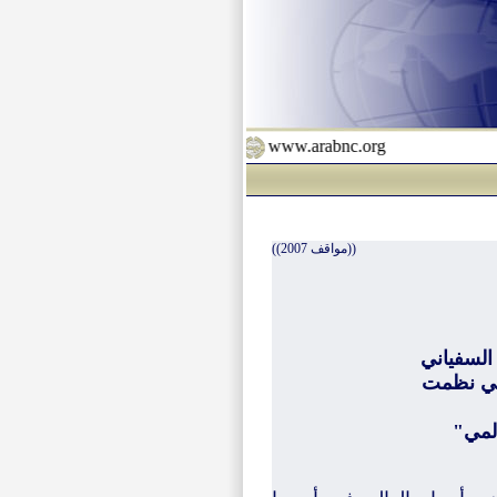
www.arabnc.org
((مواقف 2007))
 السفياني
لتي نظمت
لمي"